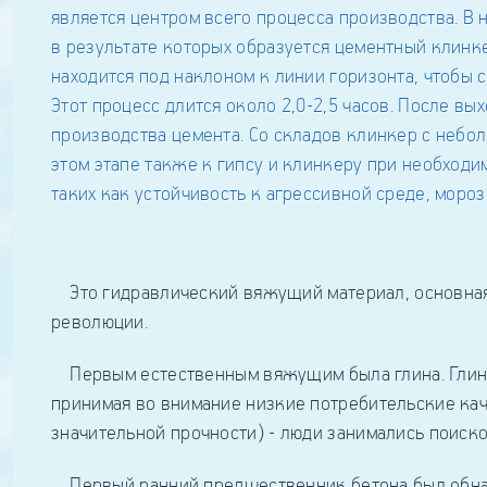
Это гидравлический вяжущий материал, основная 
революции.
Первым естественным вяжущим была глина. Глина 
принимая во внимание низкие потребительские ка
значительной прочности) - люди занимались поис
Первый ранний предшественник бетона был обнару