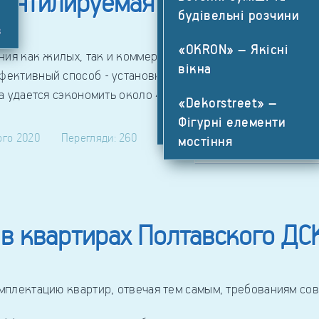
вентилируемая фасадная сис
растворы
будівельні розчини
в
«OKRON» –
«OKRON» – Якісні
Качественные окна
я как жилых, так и коммерческих помещений является о
вікна
ффективный способ - установку вентилируемых фасадных 
«Dekorstreet» –
а удается сэкономить около 40 % энергоресурсов.
«Dekorstreet» –
Фигурные элементы
Фігурні елементи
мощения
ого 2020
Перегляди: 260
мостіння
Детальніше:Для чего
в квартирах Полтавского ДС
лектацию квартир, отвечая тем самым, требованиям сов