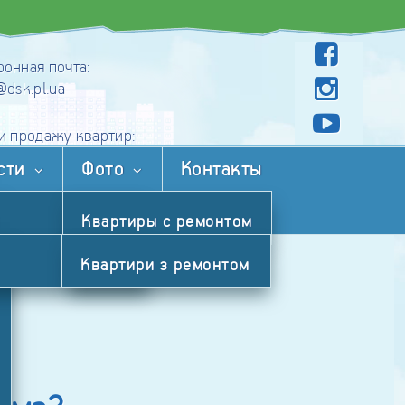
ронная почта:
@dsk.pl.ua
ня будинку в експлуатацію
Вакансії
Контакти
ли продажу квартир:
 (050) 404-10-71
сти
Фото
Контакты
 (050) 403-83-73
ини
Фото
Контакти
и
Квартиры с ремонтом
Квартири з ремонтом