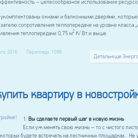
ффективность – целесообразное использование ресурсо
укомплектованы окнами и балконными дверями, которые 
азателю сопротивления теплопередаче на уровне класса „
2
вления теплопередачи 0,75 м
К/ Вт и выше.
ого 2016
Перегляди: 1099
Детальніше:Энерг
упить квартиру в новострой
Вы сделаете первый шаг в новую жизнь
Если уж менять свою жизнь – то с чистого лист
 которых будете встречать на лестничных площадках... Не