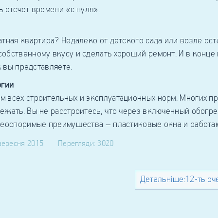
 отсчет времени «с нуля».
атная квартира? Недалеко от детского сада или возле о
бственному вкусу и сделать хороший ремонт. И в конце 
к вы представляете.
огии
 всех строительных и эксплуатационных норм. Многих п
ежать. Вы не расстроитесь, что через включенный обогре
 неоспоримые преимущества – пластиковые окна и работ
вересня 2015
Перегляди: 3020
Детальніше:12-ть оч