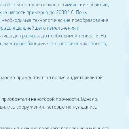
широко применяться во время индустриальной
приобретали некоторой прочности. Однако,
одились сооружения, которые не нуждались
авии - в хижине древнего поселения каменного