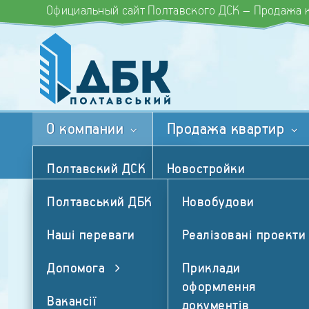
Официальный сайт Полтавского ДСК – Продажа к
Офіційний сайт Полтавського ДБК — Продаж ква
Наші переваги
Корисна і
О компании
Продажа квартир
Про компанію
Продаж квартир
Полтавский ДСК
Новостройки
Наши преимущества
Полтавський ДБК
Реализованные
Новобудови
Наши преимущества
проекты
Помощь
Наші переваги
Реалізовані проекти
Фотогалерея
Вакансии
Допомога
Приклади
объектов
оформлення
Контакты
Вакансії
Примеры оформления
документів