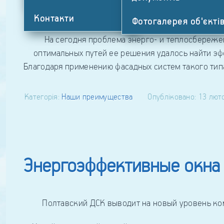
Для чего предназначена 
документов
Контакти
Фотогалерея об'єкті
На сегодня проблема энерго- и теплосбережени
оптимальных путей ее решения удалось найти э
Благодаря применению фасадных систем такого тип
Категорія:
Наши преимущества
Опубліковано: 13 лют
Энергоэффективные окна 
Полтавский ДСК выводит на новый уровень комп