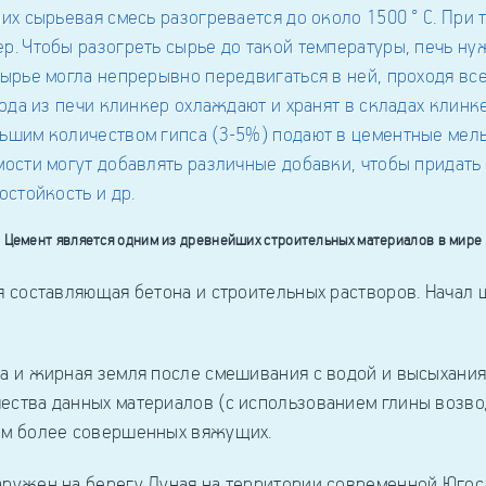
Цемент является одним из древнейших строительных материалов в мире
составляющая бетона и строительных растворов. Начал 
и жирная земля после смешивания с водой и высыхания 
чества данных материалов (с использованием глины возв
ком более совершенных вяжущих.
жен на берегу Дуная на территории современной Югосл